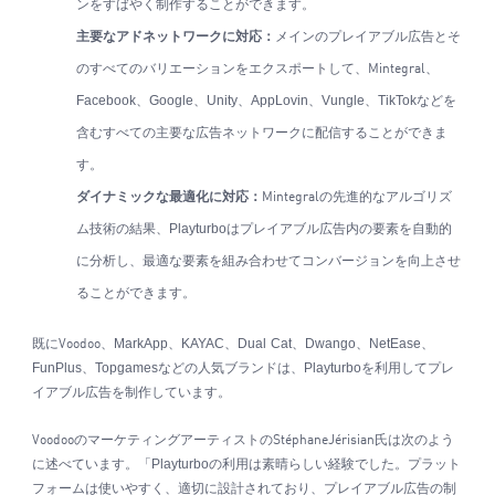
ンをすばやく制作することができます。
主要なアドネットワークに対応：
メインのプレイアブル広告とそ
のすべてのバリエーションをエクスポートして、
、
Mintegral
Facebook
、
Google
、
Unity
、
AppLovin
、
Vungle
、
TikTok
などを
含むすべての主要な広告ネットワークに配信することができま
す。
ダイナミックな最適化に対応：
の先進的なアルゴリズ
Mintegral
ム技術の結果、
Playturbo
はプレイアブル広告内の要素を自動的
に分析し、最適な要素を組み合わせてコンバージョンを向上させ
ることができます。
既に
、
MarkApp
、
KAYAC
、
Dual Cat
、
Dwango
、
NetEase
、
Voodoo
FunPlus
、
Topgames
などの人気ブランドは、
Playturbo
を利用してプレ
イアブル広告を制作しています。
のマーケティングアーティスト
の
氏は次のよう
Voodoo
StéphaneJérisian
に述べています。「
Playturbo
の利用は素晴らしい経験でした。プラット
フォームは使いやすく、適切に設計されており、プレイアブル広告の制