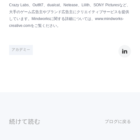
Crazy Labs
、
Outfit7
、
dualcat
、
Netease
、
Lilith
、
SONY Pictures
など、
大手のゲーム広告主やブランド広告主にクリエイティブサービスを提供
しています。
Mindworks
に関する詳細については、
www.mindworks-
creative.com
をご覧ください。
アカデミー
続けて読む
ブログに戻る