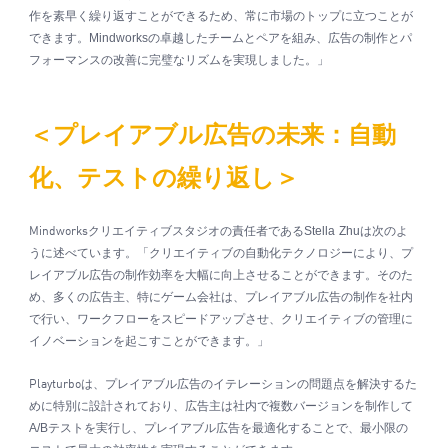
作を素早く繰り返すことができるため、常に市場のトップに立つことが
できます。
Mindworks
の卓越したチームとペアを組み、広告の制作とパ
フォーマンスの改善に完璧なリズムを実現しました。」
＜プレイアブル広告の未来：自動
化、テストの繰り返し＞
クリエイティブスタジオの責任者である
Stella Zhu
は次のよ
Mindworks
うに述べています。「クリエイティブの自動化テクノロジーにより、プ
レイアブル広告の制作効率を大幅に向上させることができます。そのた
め、多くの広告主、特にゲーム会社は、プレイアブル広告の制作を社内
で行い、ワークフローをスピードアップさせ、クリエイティブの管理に
イノベーションを起こすことができます。」
は、プレイアブル広告のイテレーションの問題点を解決するた
Playturbo
めに特別に設計されており、広告主は社内で複数バージョンを制作して
A/B
テストを実行し、プレイアブル広告を最適化することで、最小限の