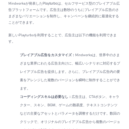
が発表した
Playturbo
は、セルフサービス型のプレイアブル広
Mindworks
告プラットフォームです。広告主は数秒のうちにプレイアブル広告のさ
まざまなバリエーションを制作し、キャンペーンを継続的に最適化する
ことができます。
新しい
を利用することで、広告主は以下の機能を利用できま
Playturbo
す。
プレイアブル広告をカスタマイズ：
は、世界中のさま
Mindworks
ざまな業界にわたる広告主向けに、幅広いシナリオに対応するプ
レイアブル広告を提供します。さらに、プレイアブル広告内の要
素をアレンジした複数のバージョンを瞬時に制作することができ
ます。
コーディングスキルは必要なし：
広告主は、
ボタン、キャラ
CTA
クター、スキン、
BGM
、ゲームの難易度、テキストコンテンツ
などの主要なアセットとパラメータを調整するだけです。数回の
クリックで、オリジナルのプレイアブル広告から複数のバージョ