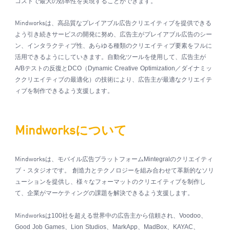
コストで最大の効率性を実現することができます。
は、高品質なプレイアブル広告クリエイティブを提供できる
Mindworks
よう引き続きサービスの開発に努め、広告主がプレイアブル広告のシー
ン、インタラクティブ性、あらゆる種類のクリエイティブ要素をフルに
活用できるようにしていきます。自動化ツールを使用して、広告主が
A/B
テストの反復と
DCO
（
Dynamic Creative Optimization
／ダイナミッ
ククリエイティブの最適化）の技術により、広告主が最適なクリエイテ
ィブを制作できるよう支援します。
について
Mindworks
は、モバイル広告プラットフォーム
Mintegral
のクリエイティ
Mindworks
ブ・スタジオです。 創造力とテクノロジーを組み合わせて革新的なソリ
ューションを提供し、様々なフォーマットのクリエイティブを制作し
て、企業がマーケティングの課題を解決できるよう支援します。
は
100
社を超える世界中の広告主から信頼され、
Voodoo
、
Mindworks
Good Job Games
、
Lion Studios
、
MarkApp
、
MadBox
、
KAYAC
、