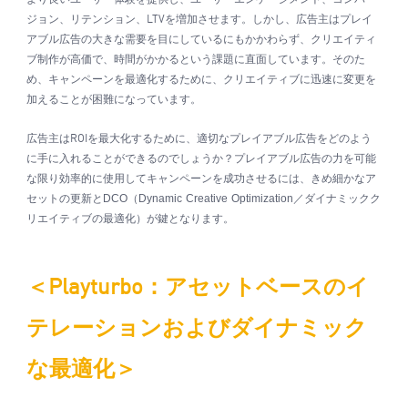
ジョン、リテンション、
を増加させます。しかし、広告主はプレイ
LTV
アブル広告の大きな需要を目にしているにもかかわらず、クリエイティ
ブ制作が高価で、時間がかかるという課題に直面しています。そのた
め、キャンペーンを最適化するために、クリエイティブに迅速に変更を
加えることが困難になっています。
広告主は
を最大化するために、適切なプレイアブル広告をどのよう
ROI
に手に入れることができるのでしょうか？プレイアブル広告の力を可能
な限り効率的に使用してキャンペーンを成功させるには、きめ細かなア
セットの更新と
DCO
（
Dynamic Creative Optimization
／ダイナミックク
リエイティブの最適化）が鍵となります。
＜
：アセットベースのイ
Playturbo
テレーションおよびダイナミック
な最適化＞