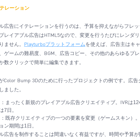
テレーション
ル広告にイテレーションを行うのは、予算を抑えながらフレッ
プレイアブル広告は
なので、変更を行うたびにレンダリ
HTML5
りません。
プラットフォーム
を使えば、広告主はキ
Playturbo
、ゲームの難易度、
、広告コピー、その他のあらゆるプレ
BGM
か数クリックで簡単に編集できます。
が
のために行ったプロジェクトの例です。広告
Color Bump 3D
しました。
１：まったく新規のプレイアブル広告クリエイティブ。
は
12
IVR
は
7
日。
２：既存クリエイティブの一つの要素を変更（ゲームスキン）
ョン期間は
1
日。
ル広告を制作することは間違いなく有益ですが、時間や予算が