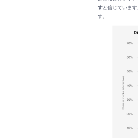
す
と信じています
す。