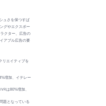
シュさを保つすば
ングやエクスポー
ャラクター、広告の
イアブル広告の要
クリエイティブを
4%
増加、イテレー
。
は
80%
増加、
IVR
問題となっている