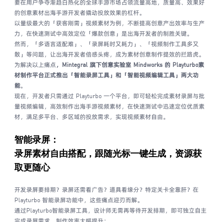
要在用户争夺渐趋白热化的全球手游市场占领流量高地，质量高、效果好
的创意素材出海手游开发者撬动投放效果的杠杆。
以量级最大的「获客刚需」视频素材为例，不断提高创意产出效率与生产
力，在快速测试中高效定位「爆款创意」是出海开发者的制胜关键。
然而，「多语言适配难」、「录屏耗时又耗力」、「视频制作工具多又
散」等问题，让出海开发者倍感头疼，成为素材创意制作提效的拦路虎。
为解决以上痛点
，Mintegral 旗下创意实验室 Mindworks 的
Playturbo素
材制作平台正式推出「智能录屏工具」和「智能视频编辑工具」两大功
能
。
现在，开发者只需通过 Playturbo 一个平台，即可轻松完成素材录屏与批
量视频编辑，高效制作出海手游视频素材，在快速测试中迅速定位优质素
材，满足多平台、多区域的投放需求，实现视频素材自由。
智能录屏：
录屏素材自由搭配，
跟随光标一键生成，
资源获
取更随心
开发录屏要排期？录屏还需看广告？道具看缘分？特定关卡全靠肝？在
Playturbo 智能录屏功能中，这些痛点迎刃而解。
通过Playturbo智能录屏工具，设计师无需再等待开发排期，即可独立自主
完成录屏需求，制作效率大幅提升：